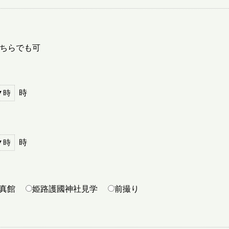
ちらでも可
時
時
真館
姫路護國神社見学
前撮り