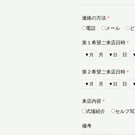
連絡の方法
＊
電話
メール
ど
第１希望ご来店日時
＊
月
日
第２希望ご来店日時
＊
月
日
来店内容
＊
式場紹介
セルフ写
備考